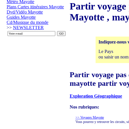
Météo Mayotte
Partir voyage 
Plans Cartes itinéraires Mayotte
Dvd/Vidéo Mayotte
Mayotte , may
Guides Mayotte
Cd/Musique du monde
>>
NEWSLETTER
Indiquez-nous v
Le Pays
ou saisir un nom
Partir voyage pas 
mayotte partir vo
Exploration Géographique
Nos rubriques:
>> Voyages Mayotte
Vous pourrez y retrouver les circuits, s