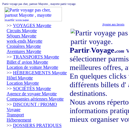
Partir voyage pas cher, partout Mayotte , mayotte partir voyage.
Ajouter aux favoris
>>
VOYAGES Mayotte
Circuits Mayotte
Séjours Mayotte
week-ends Mayotte
Croisières Mayotte
Partir
Voyage.
v
-
com
Aventures Mayotte
>>
TRANSPORTS Mayotte
sélectionner parmis 
Billet d' avion Mayotte
meilleures offres, a
Location de voiture Mayotte
>>
HÉBERGEMENTS Mayotte
En quelques clicks 
Hôtel Mayotte
Location Mayotte
différents billets d
>>
SOCIÉTÉS Mayotte
destinations.
Agence de voyage Mayotte
Compagnies aériennes Mayotte
Nous avons réperto
>>
DISCOUNT / PROMO
informations pratiq
Voyage
Transport
mieux organiser vo
Hébergement
>>
DOSSIERS PRATIQUES